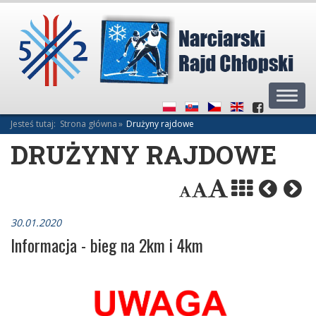
Deklaracja
Przejdź
Przejdź
Przejdź
dostępności
do
do
do
głównej
menu
stopki
treści
Rozw
men
Jesteś tutaj:
Strona główna
Drużyny rajdowe
DRUŻYNY RAJDOWE
30.01.2020
Informacja - bieg na 2km i 4km